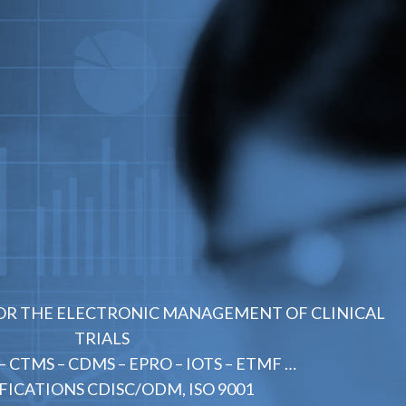
FOR THE ELECTRONIC MANAGEMENT OF CLINICAL
TRIALS
– CTMS – CDMS – EPRO – IOTS – ETMF …
FICATIONS CDISC/ODM, ISO 9001