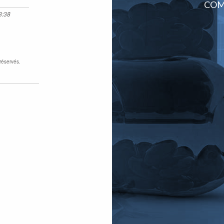
COM
3:38
réservés.